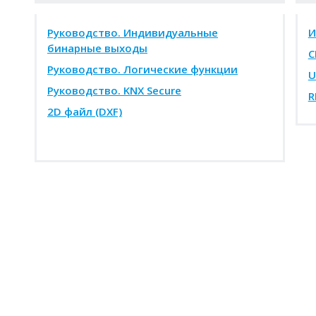
Руководство. Индивидуальные
И
бинарные выходы
C
Руководство. Логические функции
U
Руководство. KNX Secure
R
2D файл (DXF)