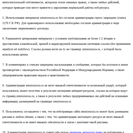
интеллектуальной собственности, авторских и/или смежных правах, а также любых действий,
которые приводят или могут привести к нарушению нормальной работы вэб-ресурса.
5. Использование материалов zenniorussia.ru без согласия администрации строго запрещено (статья
1270 Г.К РФ). Для правомерного использования необходимо согласие администрации в виде
заключения лицензионного договора.
6. Разрешается цитирование материалов с условием опубликования не более 1-2 абзацев и
проставления кликабельной, прямой и индексируемой поисковыми системами ссылки (без применения
атрибута rel nofollow). Ссылка должна вести на ту же страницу zenniorussia.ru, с которой была
использована цитата.
7. В комментариях к статьям запрещены высказывания и сообщения, которые бы вступали в явное
противоречие с законодательством Российской Федерации и Международными Нормами, а также
общепринятыми правилами морали и нравственности.
8. Администрация zenniorussia.ru не несет никакой ответственности за возможный ущерб, который
пользователь может получить в результате посещения интернет-ресурсов, ссылки на которые ведут
со страниц zenniorussia.ru, а также в результате любых предпринимаемых им действий на основании
информации, размещенной на страницах zenniorussia.ru.
9. Пользователь соглашается с тем, что на вебстраницах сайта zenniorussia.ru может быть размещена
реклама в любом объеме, а также с тем, что администрация настоящего ресурса не несет никакой
ответственности и не имеет никаких обязательств в связи с наличием такой рекламы.
10. Администрация zenniorussia.ru ставит себе целью
защищать авторское право
на публикации в