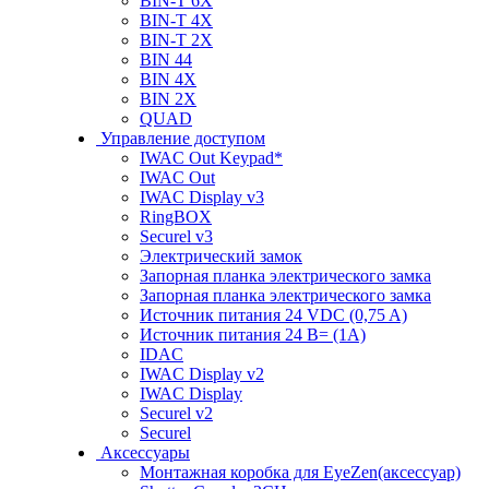
BIN-T 6X
BIN-T 4X
BIN-T 2X
BIN 44
BIN 4X
BIN 2X
QUAD
Управление доступом
IWAC Out Keypad*
IWAC Out
IWAC Display v3
RingBOX
Securel v3
Электрический замок
Запорная планка электрического замка
Запорная планка электрического замка
Источник питания 24 VDC (0,75 A)
Источник питания 24 В= (1A)
IDAC
IWAC Display v2
IWAC Display
Securel v2
Securel
Аксессуары
Монтажная коробка для EyeZen(аксессуар)