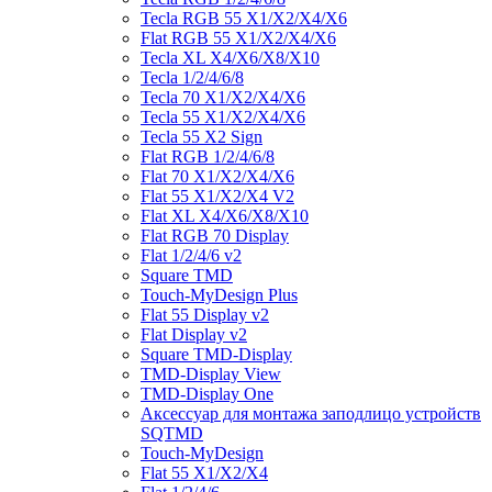
Tecla RGB 55 X1/X2/X4/X6
Flat RGB 55 X1/X2/X4/X6
Tecla XL X4/X6/X8/X10
Tecla 1/2/4/6/8
Tecla 70 X1/X2/X4/X6
Tecla 55 X1/X2/X4/X6
Tecla 55 X2 Sign
Flat RGB 1/2/4/6/8
Flat 70 X1/X2/X4/X6
Flat 55 X1/X2/X4 V2
Flat XL X4/X6/X8/X10
Flat RGB 70 Display
Flat 1/2/4/6 v2
Square TMD
Touch-MyDesign Plus
Flat 55 Display v2
Flat Display v2
Square TMD-Display
TMD-Display View
TMD-Display One
Аксессуар для монтажа заподлицо устройств
SQTMD
Touch-MyDesign
Flat 55 X1/X2/X4