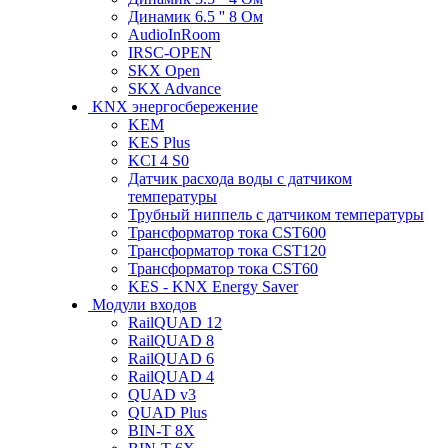
Динамик 6.5 '' 8 Ом
AudioInRoom
IRSC-OPEN
SKX Open
SKX Advance
KNX энергосбережение
KEM
KES Plus
KCI 4 S0
Датчик расхода воды с датчиком
температуры
Трубный ниппель с датчиком температуры
Трансформатор тока CST600
Трансформатор тока CST120
Трансформатор тока CST60
KES - KNX Energy Saver
Модули входов
RailQUAD 12
RailQUAD 8
RailQUAD 6
RailQUAD 4
QUAD v3
QUAD Plus
BIN-T 8X