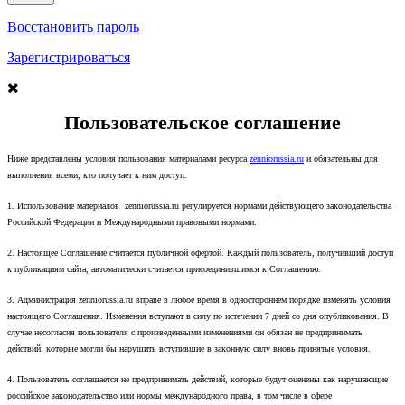
Восстановить пароль
Зарегистрироваться
Пользовательское соглашение
Ниже представлены условия пользования материалами ресурса
zenniorussia.ru
и обязательны для
выполнения всеми, кто получает к ним доступ.
1. Использование материалов zenniorussia.ru регулируется нормами действующего законодательства
Российской Федерации и Международными правовыми нормами.
2. Настоящее Соглашение считается публичной офертой. Каждый пользователь, получивший доступ
к публикациям сайта, автоматически считается присоединившимся к Соглашению.
3. Администрация zenniorussia.ru вправе в любое время в одностороннем порядке изменять условия
настоящего Соглашения. Изменения вступают в силу по истечении 7 дней со дня опубликования. В
случае несогласия пользователя с произведенными изменениями он обязан не предпринимать
действий, которые могли бы нарушить вступившие в законную силу вновь принятые условия.
4. Пользователь соглашается не предпринимать действий, которые будут оценены как нарушающие
российское законодательство или нормы международного права, в том числе в сфере