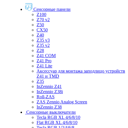
Сенсорные панели
Z100
Z70 v2
Z50
CX50
Z40
Z35 v3
Z35 v2
Z28
Z41 COM
Z41 Pro
Z41 Lite
Аксессуар для монтажа заподлицо устройств
Z41 и TMD
Z35
InZennio Z41
InZennio Z38i
Roll-ZAS
ZAS Zennio Analog Screen
InZennio Z38
Сенсорные выключатели
Tecla RGB XL 4/6/8/10
Flat RGB XL 4/6/8/10
Tecla RGB 1/2/4/6/8