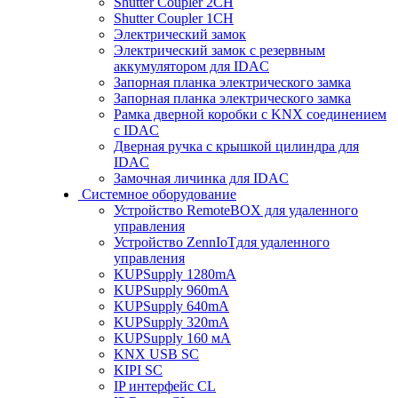
Shutter Coupler 2CH
Shutter Coupler 1CH
Электрический замок
Электрический замок с резервным
аккумулятором для IDAC
Запорная планка электрического замка
Запорная планка электрического замка
Рамка дверной коробки с KNX соединением
с IDAC
Дверная ручка с крышкой цилиндра для
IDAC
Замочная личинка для IDAC
Системное оборудование
Устройство RemoteBOX для удаленного
управления
Устройство ZennIoTдля удаленного
управления
KUPSupply 1280mA
KUPSupply 960mA
KUPSupply 640mA
KUPSupply 320mA
KUPSupply 160 мА
KNX USB SC
KIPI SC
IP интерфейс CL