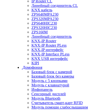
IP Router CL
Линейный соединитель CL
KNX кабель
ZPS640MPA230
ZPS320MPA230
ZPS640HIC230
ZPS320HIC230
ZPS160M
Линейный соединитель
KNX-IP Router
KNX-IP Router PLess
KNX-IP интерфейс
KNX-IP Interface PLess
KNX USB интерфейс
KIPI
Домофония
Базовый блок с камерой
Базовый блок без камеры
Модуль с 5 кнопками
Модуль с клавиатурой
Инфопанель
Сенсорный дисплей
Модуль Bluetooth
Считыватель смарт-карт RFID
Модуль помощи слабослышащим