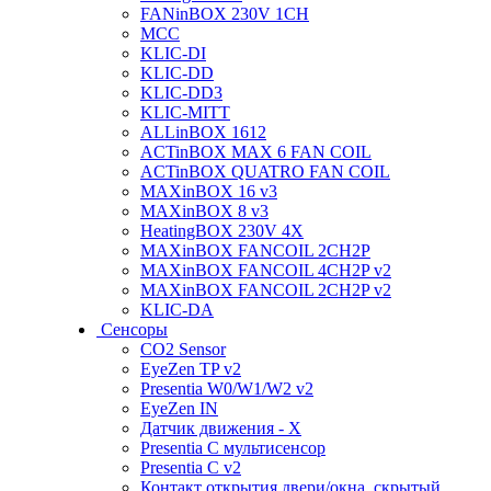
FANinBOX 230V 1CH
MCC
KLIC-DI
KLIC-DD
KLIC-DD3
KLIC-MITT
ALLinBOX 1612
ACTinBOX MAX 6 FAN COIL
ACTinBOX QUATRO FAN COIL
MAXinBOX 16 v3
MAXinBOX 8 v3
HeatingBOX 230V 4X
MAXinBOX FANCOIL 2CH2P
MAXinBOX FANCOIL 4CH2P v2
MAXinBOX FANCOIL 2CH2P v2
KLIC-DA
Сенсоры
CO2 Sensor
EyeZen TP v2
Presentia W0/W1/W2 v2
EyeZen IN
Датчик движения - X
Presentia C мультисенсор
Presentia C v2
Контакт открытия двери/окна, скрытый