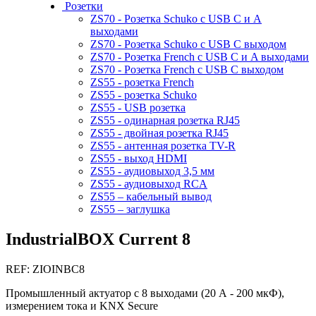
Розетки
ZS70 - Розетка Schuko с USB C и A
выходами
ZS70 - Розетка Schuko с USB C выходом
ZS70 - Розетка French с USB C и A выходами
ZS70 - Розетка French с USB C выходом
ZS55 - розетка French
ZS55 - розетка Schuko
ZS55 - USB розетка
ZS55 - одинарная розетка RJ45
ZS55 - двойная розетка RJ45
ZS55 - антенная розетка TV-R
ZS55 - выход HDMI
ZS55 - аудиовыход 3,5 мм
ZS55 - аудиовыход RCA
ZS55 – кабельный вывод
ZS55 – заглушка
IndustrialBOX Current 8
REF: ZIOINBC8
Промышленный актуатор с 8 выходами (20 А - 200 мкФ),
измерением тока и KNX Secure