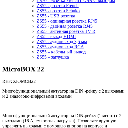
ZS70 - Розетка French с USB C выходом
ZS55 - розетка French
ZS55 - розетка Schuko
ZS55 - USB розетка
ZS55 - одинарная розетка RJ45
ZS55 - двойная розетка RJ45
ZS55 - антенная розетка TV-R
ZS55 - выход HDMI
ZS55 - аудиовыход 3,5 мм
ZS55 - аудиовыход RCA
ZS55 – кабельный вывод
ZS55 – заглушка
MicroBOX 22
REF: ZIOMCB22
Многофункциональный актуатор на DIN -рейку с 2 выходами
и 2 аналогово-цифровыми входами
Многофункциональный актуатор на DIN-рейку (1 место) с 2
выходами (16 А, емкостная нагрузка). Позволяет вручную
управлять выходами с помощью кнопок на корпусе и