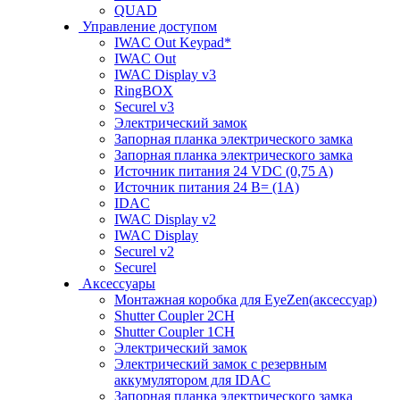
QUAD
Управление доступом
IWAC Out Keypad*
IWAC Out
IWAC Display v3
RingBOX
Securel v3
Электрический замок
Запорная планка электрического замка
Запорная планка электрического замка
Источник питания 24 VDC (0,75 A)
Источник питания 24 В= (1A)
IDAC
IWAC Display v2
IWAC Display
Securel v2
Securel
Аксессуары
Монтажная коробка для EyeZen(аксессуар)
Shutter Coupler 2CH
Shutter Coupler 1CH
Электрический замок
Электрический замок с резервным
аккумулятором для IDAC
Запорная планка электрического замка