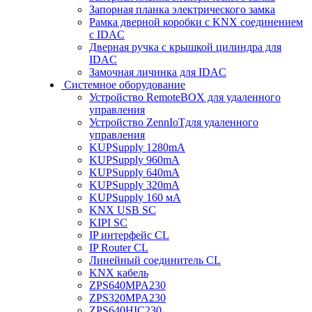
Запорная планка электрического замка
Рамка дверной коробки с KNX соединением
с IDAC
Дверная ручка с крышкой цилиндра для
IDAC
Замочная личинка для IDAC
Системное оборудование
Устройство RemoteBOX для удаленного
управления
Устройство ZennIoTдля удаленного
управления
KUPSupply 1280mA
KUPSupply 960mA
KUPSupply 640mA
KUPSupply 320mA
KUPSupply 160 мА
KNX USB SC
KIPI SC
IP интерфейс CL
IP Router CL
Линейный соединитель CL
KNX кабель
ZPS640MPA230
ZPS320MPA230
ZPS640HIC230