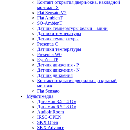
Контакт открытия двери/окна, накладной
монтаж - S
Flat Sensato V2
Flat AmbienT
SQ-AmbienT
Датчик температуры белый – мини
Датчики температуры
Датчик температуры
Presentia C
Датчики температуры
Presentia W0
EyeZen TP
Датчик движения - P
Датчик движения - N
Датчик движения
Контакт открытия двери/окна, скрытый
монтаж
Flat Sensato
Мультимедиа
Динамик 3.5 '' 4 Ом
Динамик 6.5 '' 8 Ом
AudioInRoom
IRSC-OPEN
SKX Open
SKX Advance