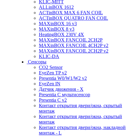
KLIC-MITT
ALLinBOX 1612
ACTinBOX MAX 6 FAN COIL
ACTinBOX QUATRO FAN COIL
MAXinBOX 16 v3
MAXinBOX 8 v3
HeatingBOX 230V 4X
MAXinBOX FANCOIL 2CH2P
MAXinBOX FANCOIL 4CH2P v2
MAXinBOX FANCOIL 2CH2P v2
KLIC-DA
Сенсоры
CO2 Sensor
EyeZen TP v2
Presentia W0/W1/W2 v2
EyeZen IN
Датчик движения - X
Presentia C мультисенсор
Presentia C v2
Контакт открытия двери/окна, скрытый
монтаж
Контакт открытия двери/окна, скрытый
монтаж
Контакт открытия двери/окна, накладной
монтаж - L