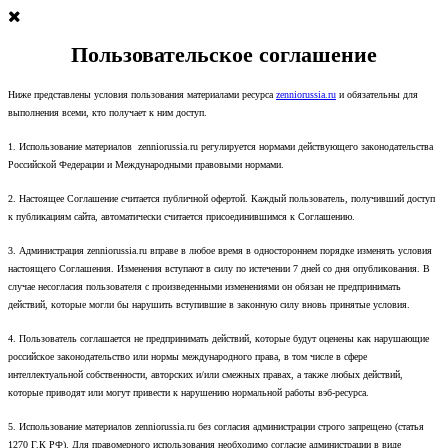
Пользовательское соглашение
Ниже представлены условия пользования материалами ресурса
zenniorussia.ru
и обязательны для
выполнения всеми, кто получает к ним доступ.
1. Использование материалов zenniorussia.ru регулируется нормами действующего законодательства
Российской Федерации и Международными правовыми нормами.
2. Настоящее Соглашение считается публичной офертой. Каждый пользователь, получивший доступ
к публикациям сайта, автоматически считается присоединившимся к Соглашению.
3. Администрация zenniorussia.ru вправе в любое время в одностороннем порядке изменять условия
настоящего Соглашения. Изменения вступают в силу по истечении 7 дней со дня опубликования. В
случае несогласия пользователя с произведенными изменениями он обязан не предпринимать
действий, которые могли бы нарушить вступившие в законную силу вновь принятые условия.
4. Пользователь соглашается не предпринимать действий, которые будут оценены как нарушающие
российское законодательство или нормы международного права, в том числе в сфере
интеллектуальной собственности, авторских и/или смежных правах, а также любых действий,
которые приводят или могут привести к нарушению нормальной работы вэб-ресурса.
5. Использование материалов zenniorussia.ru без согласия администрации строго запрещено (статья
1270 Г.К РФ). Для правомерного использования необходимо согласие администрации в виде