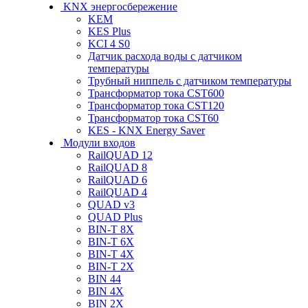
KNX энергосбережение
KEM
KES Plus
KCI 4 S0
Датчик расхода воды с датчиком
температуры
Трубный ниппель с датчиком температуры
Трансформатор тока CST600
Трансформатор тока CST120
Трансформатор тока CST60
KES - KNX Energy Saver
Модули входов
RailQUAD 12
RailQUAD 8
RailQUAD 6
RailQUAD 4
QUAD v3
QUAD Plus
BIN-T 8X
BIN-T 6X
BIN-T 4X
BIN-T 2X
BIN 44
BIN 4X
BIN 2X