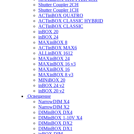
Shutter Coupler 2CH
Shutter Coupler 1CH
ACTinBOX QUATRO
ACTinBOX CLASSIC HYBRID
ACTinBOX CLASSIC
inBOX 20
inBOX 24
MAXinBOX 8
ACTinBOX MAX6
ALLinBOX 1612
MAXinBOX 24
MAXinBOX 16 v3
MAXinBOX 16
MAXinBOX 8 v3
MINiBOX 20
inBOX 24 v2
inBOX 20 v2
Освещение
NarrowDIM X4
NarrowDIM X2
DIMinBOX DX4
DIMinBOX 1-10V X4
DIMinBOX DX2
DIMinBOX DX1
inBOX DIM