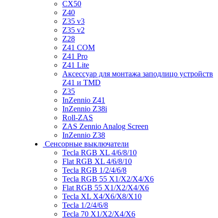
CX50
Z40
Z35 v3
Z35 v2
Z28
Z41 COM
Z41 Pro
Z41 Lite
Аксессуар для монтажа заподлицо устройств
Z41 и TMD
Z35
InZennio Z41
InZennio Z38i
Roll-ZAS
ZAS Zennio Analog Screen
InZennio Z38
Сенсорные выключатели
Tecla RGB XL 4/6/8/10
Flat RGB XL 4/6/8/10
Tecla RGB 1/2/4/6/8
Tecla RGB 55 X1/X2/X4/X6
Flat RGB 55 X1/X2/X4/X6
Tecla XL X4/X6/X8/X10
Tecla 1/2/4/6/8
Tecla 70 X1/X2/X4/X6