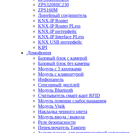
ZPS320HIC230
ZPS160M
Линейный соединитель
KNX-IP Router
KNX-IP Router PLess
KNX-IP интерфейс
KNX-IP Interface PLess
KNX USB интерфейс
KIPI
Домофония
Базовый блок с камерой
Базовый блок без камеры
Модуль с 5 кнопками
Модуль с клавиатурой
Инфопанель
Сенсорный дисплей
Модуль Bluetooth
Считыватель смарт-карт RFID
Модуль помощи слабослышащим
Модуль Vigik
Накладка черного цвета
Модуль ввода / вывода
Реле безопасности
Переключатель Тампер
Задняя панель для поверхностной установки