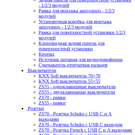
- 1/2/3 модулей
Рамка для монтажа заподлицо - 1/2/3
модулей
Установочная коробка для монтажа
заподлицо - 1/2/3 модулей
Рамка для поверхностной установки 1/2/3
модулей
Клиновидная задняя панель для
поверхностной установки
Кнопка
Источник питания для видеодомофонии
Считыватель отпечатков пальцев
Выключатели
KNX Soft выключатель 70×70
KNX Soft выключатель 55×55
ZS55 - одноклавишные выключатели
ZS55 - двухклавишные выключатели
ZS70 - рамки
ZS55 - рамки
Розетки
ZS70 - Розетка Schuko с USB C и A
выходами
ZS70 - Розетка Schuko с USB C выходом
ZS70 - Розетка French с USB C и A выходами