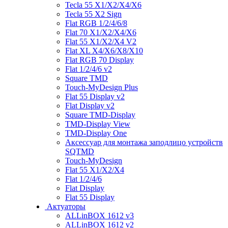
Tecla 55 X1/X2/X4/X6
Tecla 55 X2 Sign
Flat RGB 1/2/4/6/8
Flat 70 X1/X2/X4/X6
Flat 55 X1/X2/X4 V2
Flat XL X4/X6/X8/X10
Flat RGB 70 Display
Flat 1/2/4/6 v2
Square TMD
Touch-MyDesign Plus
Flat 55 Display v2
Flat Display v2
Square TMD-Display
TMD-Display View
TMD-Display One
Аксессуар для монтажа заподлицо устройств
SQTMD
Touch-MyDesign
Flat 55 X1/X2/X4
Flat 1/2/4/6
Flat Display
Flat 55 Display
Актуаторы
ALLinBOX 1612 v3
ALLinBOX 1612 v2