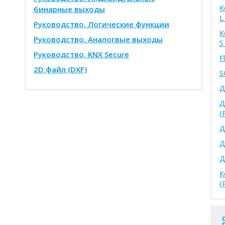
К
бинарные выходы
L
Руководство. Логические функции
К
Руководство. Аналогвые выходы
S
Руководство. KNX Secure
F
2D файл (DXF)
S
Д
Д
(
Д
Д
Д
К
(