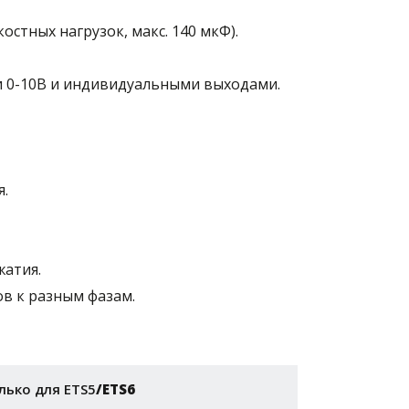
стных нагрузок, макс. 140 мкФ).
 0-10В и индивидуальными выходами.
я.
жатия.
в к разным фазам.
лько для ETS5
/ETS6