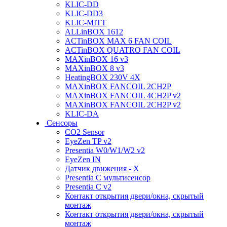
KLIC-DD
KLIC-DD3
KLIC-MITT
ALLinBOX 1612
ACTinBOX MAX 6 FAN COIL
ACTinBOX QUATRO FAN COIL
MAXinBOX 16 v3
MAXinBOX 8 v3
HeatingBOX 230V 4X
MAXinBOX FANCOIL 2CH2P
MAXinBOX FANCOIL 4CH2P v2
MAXinBOX FANCOIL 2CH2P v2
KLIC-DA
Сенсоры
CO2 Sensor
EyeZen TP v2
Presentia W0/W1/W2 v2
EyeZen IN
Датчик движения - X
Presentia C мультисенсор
Presentia C v2
Контакт открытия двери/окна, скрытый
монтаж
Контакт открытия двери/окна, скрытый
монтаж