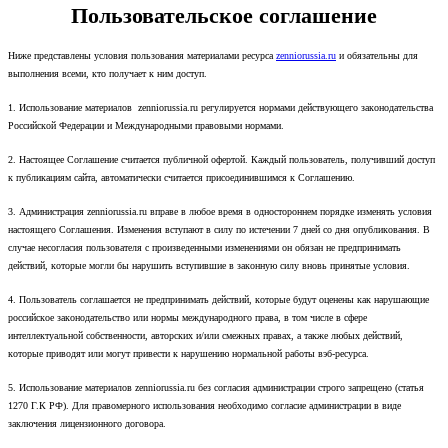
Пользовательское соглашение
Ниже представлены условия пользования материалами ресурса
zenniorussia.ru
и обязательны для
выполнения всеми, кто получает к ним доступ.
1. Использование материалов zenniorussia.ru регулируется нормами действующего законодательства
Российской Федерации и Международными правовыми нормами.
2. Настоящее Соглашение считается публичной офертой. Каждый пользователь, получивший доступ
к публикациям сайта, автоматически считается присоединившимся к Соглашению.
3. Администрация zenniorussia.ru вправе в любое время в одностороннем порядке изменять условия
настоящего Соглашения. Изменения вступают в силу по истечении 7 дней со дня опубликования. В
случае несогласия пользователя с произведенными изменениями он обязан не предпринимать
действий, которые могли бы нарушить вступившие в законную силу вновь принятые условия.
4. Пользователь соглашается не предпринимать действий, которые будут оценены как нарушающие
российское законодательство или нормы международного права, в том числе в сфере
интеллектуальной собственности, авторских и/или смежных правах, а также любых действий,
которые приводят или могут привести к нарушению нормальной работы вэб-ресурса.
5. Использование материалов zenniorussia.ru без согласия администрации строго запрещено (статья
1270 Г.К РФ). Для правомерного использования необходимо согласие администрации в виде
заключения лицензионного договора.