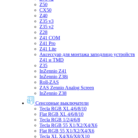
Z50
CX50
Z40
Z35 v3
Z35 v2
Z28
Z41 COM
Z41 Pro
Z41 Lite
Аксессуар для монтажа заподлицо устройств
Z41 и TMD
Z35
InZennio Z41
InZennio Z38i
Roll-ZAS
ZAS Zennio Analog Screen
InZennio Z38
Сенсорные выключатели
Tecla RGB XL 4/6/8/10
Flat RGB XL 4/6/8/10
Tecla RGB 1/2/4/6/8
Tecla RGB 55 X1/X2/X4/X6
Flat RGB 55 X1/X2/X4/X6
Tecla XL X4/X6/X8/X10