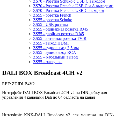
ZS70 - Розетка Schuko с USB C выходом
ZS70 - Розетка French с USB C и A выходами
ZS70 - Розетка French с USB C выходом
ZS55 - розетка French
ZS55 - розетка Schuko
ZS55 - USB розетка
ZS55 - одинарная розетка RJ45
ZS55 - двойная розетка RJ45
ZS55 - антенная розетка TV-R
ZS55 - выход HDMI
ZS55 - аудиовыход 3,5 мм
ZS55 - аудиовыход RCA
ZS55 – кабельный вывод
ZS55 – заглушка
DALI BOX Broadcast 4CH v2
REF: ZDIDLB4V2
Интерфейс DALI BOX Broadcast 4CH v2 на DIN-рейку для
управления 4 каналами Dali по 64 балласта на канал
Интерфейс KNX-DALI Broadcast v2 для монтажа на DIN-