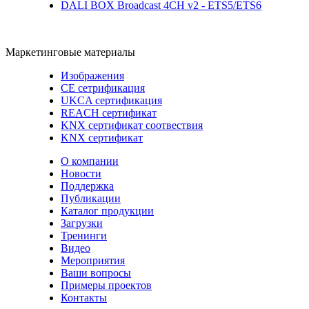
DALI BOX Broadcast 4CH v2 - ETS5/ETS6
Маркетинговые материалы
Изображения
CE сетрификация
UKCA сертификация
REACH сертификат
KNX сертификат соотвествия
KNX сертификат
О компании
Новости
Поддержка
Публикации
Каталог продукции
Загрузки
Тренинги
Видео
Мероприятия
Ваши вопросы
Примеры проектов
Контакты