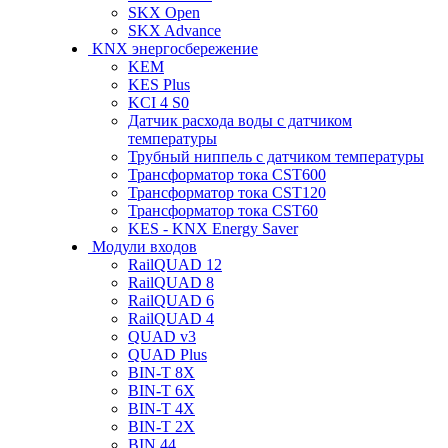
SKX Open
SKX Advance
KNX энергосбережение
KEM
KES Plus
KCI 4 S0
Датчик расхода воды с датчиком
температуры
Трубный ниппель с датчиком температуры
Трансформатор тока CST600
Трансформатор тока CST120
Трансформатор тока CST60
KES - KNX Energy Saver
Модули входов
RailQUAD 12
RailQUAD 8
RailQUAD 6
RailQUAD 4
QUAD v3
QUAD Plus
BIN-T 8X
BIN-T 6X
BIN-T 4X
BIN-T 2X
BIN 44