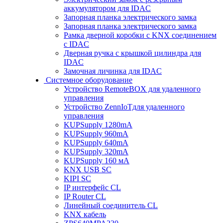
аккумулятором для IDAC
Запорная планка электрического замка
Запорная планка электрического замка
Рамка дверной коробки с KNX соединением
с IDAC
Дверная ручка с крышкой цилиндра для
IDAC
Замочная личинка для IDAC
Системное оборудование
Устройство RemoteBOX для удаленного
управления
Устройство ZennIoTдля удаленного
управления
KUPSupply 1280mA
KUPSupply 960mA
KUPSupply 640mA
KUPSupply 320mA
KUPSupply 160 мА
KNX USB SC
KIPI SC
IP интерфейс CL
IP Router CL
Линейный соединитель CL
KNX кабель