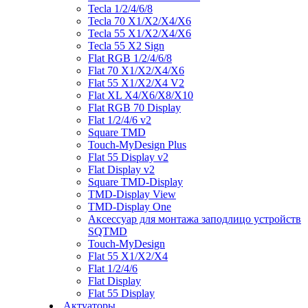
Tecla 1/2/4/6/8
Tecla 70 X1/X2/X4/X6
Tecla 55 X1/X2/X4/X6
Tecla 55 X2 Sign
Flat RGB 1/2/4/6/8
Flat 70 X1/X2/X4/X6
Flat 55 X1/X2/X4 V2
Flat XL X4/X6/X8/X10
Flat RGB 70 Display
Flat 1/2/4/6 v2
Square TMD
Touch-MyDesign Plus
Flat 55 Display v2
Flat Display v2
Square TMD-Display
TMD-Display View
TMD-Display One
Аксессуар для монтажа заподлицо устройств
SQTMD
Touch-MyDesign
Flat 55 X1/X2/X4
Flat 1/2/4/6
Flat Display
Flat 55 Display
Актуаторы