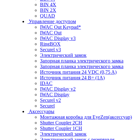
BIN 4X
BIN 2X
QUAD
Управление доступом
IWAC Out Keypad*
IWAC Out
IWAC Display v3
RingBOX
Securel v3
Электрический замок
Запорная планка электрического замка
Запорная планка электрического замка
Источник питания 24 VDC (0,75 A)
Источник питания 24 В= (1A)
IDAC
IWAC Display v2
IWAC Display
Securel v2
Securel
Аксессуары
Монтажная коробка для EyeZen(аксессуар)
Shutter Coupler 2CH
Shutter Coupler 1CH
Электрический замок
Электрический замок с резервным