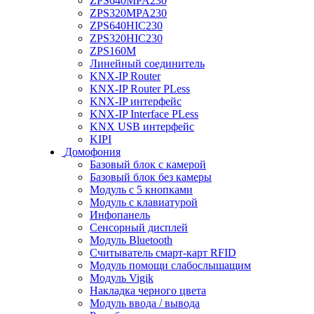
ZPS640MPA230
ZPS320MPA230
ZPS640HIC230
ZPS320HIC230
ZPS160M
Линейный соединитель
KNX-IP Router
KNX-IP Router PLess
KNX-IP интерфейс
KNX-IP Interface PLess
KNX USB интерфейс
KIPI
Домофония
Базовый блок с камерой
Базовый блок без камеры
Модуль с 5 кнопками
Модуль с клавиатурой
Инфопанель
Сенсорный дисплей
Модуль Bluetooth
Считыватель смарт-карт RFID
Модуль помощи слабослышащим
Модуль Vigik
Накладка черного цвета
Модуль ввода / вывода