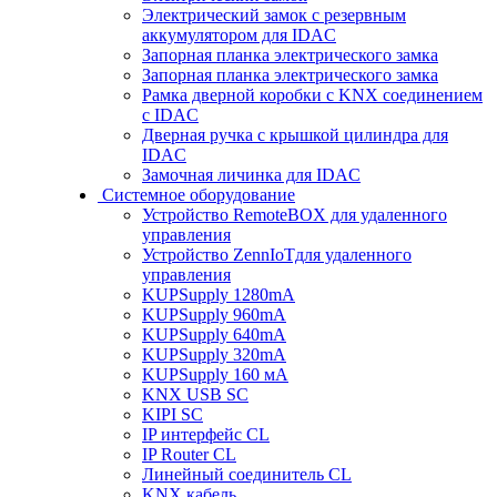
Электрический замок с резервным
аккумулятором для IDAC
Запорная планка электрического замка
Запорная планка электрического замка
Рамка дверной коробки с KNX соединением
с IDAC
Дверная ручка с крышкой цилиндра для
IDAC
Замочная личинка для IDAC
Системное оборудование
Устройство RemoteBOX для удаленного
управления
Устройство ZennIoTдля удаленного
управления
KUPSupply 1280mA
KUPSupply 960mA
KUPSupply 640mA
KUPSupply 320mA
KUPSupply 160 мА
KNX USB SC
KIPI SC
IP интерфейс CL
IP Router CL
Линейный соединитель CL
KNX кабель