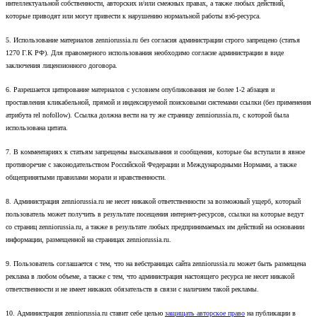
интеллектуальной собственности, авторских и/или смежных правах, а также любых действий,
которые приводят или могут привести к нарушению нормальной работы вэб-ресурса.
5. Использование материалов zenniorussia.ru без согласия администрации строго запрещено (статья
1270 Г.К РФ). Для правомерного использования необходимо согласие администрации в виде
заключения лицензионного договора.
6. Разрешается цитирование материалов с условием опубликования не более 1-2 абзацев и
проставления кликабельной, прямой и индексируемой поисковыми системами ссылки (без применения
атрибута rel nofollow). Ссылка должна вести на ту же страницу zenniorussia.ru, с которой была
использована цитата.
7. В комментариях к статьям запрещены высказывания и сообщения, которые бы вступали в явное
противоречие с законодательством Российской Федерации и Международными Нормами, а также
общепринятыми правилами морали и нравственности.
8. Администрация zenniorussia.ru не несет никакой ответственности за возможный ущерб, который
пользователь может получить в результате посещения интернет-ресурсов, ссылки на которые ведут
со страниц zenniorussia.ru, а также в результате любых предпринимаемых им действий на основании
информации, размещенной на страницах zenniorussia.ru.
9. Пользователь соглашается с тем, что на вебстраницах сайта zenniorussia.ru может быть размещена
реклама в любом объеме, а также с тем, что администрация настоящего ресурса не несет никакой
ответственности и не имеет никаких обязательств в связи с наличием такой рекламы.
10. Администрация zenniorussia.ru ставит себе целью
защищать авторское право
на публикации в