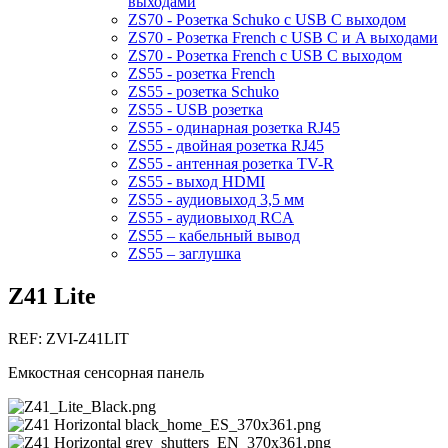
выходами
ZS70 - Розетка Schuko с USB C выходом
ZS70 - Розетка French с USB C и A выходами
ZS70 - Розетка French с USB C выходом
ZS55 - розетка French
ZS55 - розетка Schuko
ZS55 - USB розетка
ZS55 - одинарная розетка RJ45
ZS55 - двойная розетка RJ45
ZS55 - антенная розетка TV-R
ZS55 - выход HDMI
ZS55 - аудиовыход 3,5 мм
ZS55 - аудиовыход RCA
ZS55 – кабельный вывод
ZS55 – заглушка
Z41 Lite
REF: ZVI-Z41LIT
Емкостная сенсорная панель