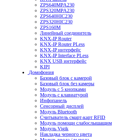
ZPS640MPA230
ZPS320MPA230
ZPS640HIC230
ZPS320HIC230
ZPS160M
Линейный соединитель
KNX-IP Router
KNX-IP Router PLess
KNX-IP интерфейс
KNX-IP Interface PLess
KNX USB интерфейс
KIPI
Домофония
Базовый блок с камерой
Базовый блок без камеры
Модуль с 5 кнопками
Модуль с клавиатурой
Инфопанель
Сенсорный дисплей
Модуль Bluetooth
Считыватель смарт-карт RFID
Модуль помощи слабослышащим
Модуль Vigik
Накладка черного цвета
Модуль ввода / вывода