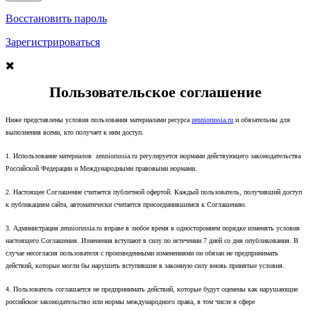
Восстановить пароль
Зарегистрироваться
Пользовательское соглашение
Ниже представлены условия пользования материалами ресурса
zenniorussia.ru
и обязательны для
выполнения всеми, кто получает к ним доступ.
1. Использование материалов zenniorussia.ru регулируется нормами действующего законодательства
Российской Федерации и Международными правовыми нормами.
2. Настоящее Соглашение считается публичной офертой. Каждый пользователь, получивший доступ
к публикациям сайта, автоматически считается присоединившимся к Соглашению.
3. Администрация zenniorussia.ru вправе в любое время в одностороннем порядке изменять условия
настоящего Соглашения. Изменения вступают в силу по истечении 7 дней со дня опубликования. В
случае несогласия пользователя с произведенными изменениями он обязан не предпринимать
действий, которые могли бы нарушить вступившие в законную силу вновь принятые условия.
4. Пользователь соглашается не предпринимать действий, которые будут оценены как нарушающие
российское законодательство или нормы международного права, в том числе в сфере