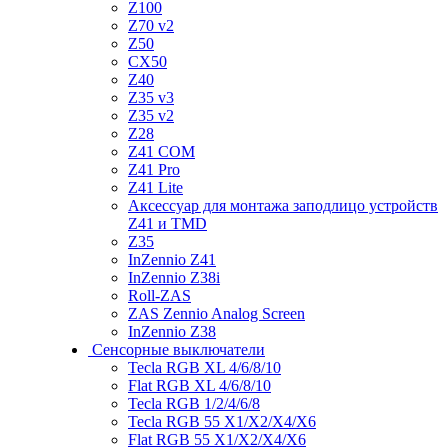
Z100
Z70 v2
Z50
CX50
Z40
Z35 v3
Z35 v2
Z28
Z41 COM
Z41 Pro
Z41 Lite
Аксессуар для монтажа заподлицо устройств
Z41 и TMD
Z35
InZennio Z41
InZennio Z38i
Roll-ZAS
ZAS Zennio Analog Screen
InZennio Z38
Сенсорные выключатели
Tecla RGB XL 4/6/8/10
Flat RGB XL 4/6/8/10
Tecla RGB 1/2/4/6/8
Tecla RGB 55 X1/X2/X4/X6
Flat RGB 55 X1/X2/X4/X6