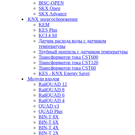
IRSC-OPEN
SKX Open
SKX Advance
KNX энергосбережение
KEM
KES Plus
KCI 4 S0
Датчик расхода воды с датчиком
температуры
Трубный ниппель с датчиком температуры
Трансформатор тока CST600
Трансформатор тока CST120
Трансформатор тока CST60
KES - KNX Energy Saver
Модули входов
RailQUAD 12
RailQUAD 8
RailQUAD 6
RailQUAD 4
QUAD v3
QUAD Plus
BIN-T 8X
BIN-T 6X
BIN-T 4X
BIN-T 2X