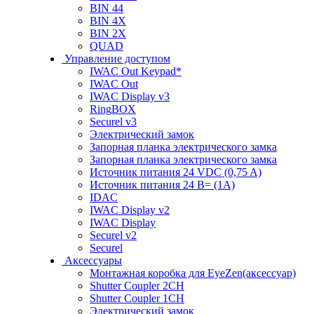
BIN 44
BIN 4X
BIN 2X
QUAD
Управление доступом
IWAC Out Keypad*
IWAC Out
IWAC Display v3
RingBOX
Securel v3
Электрический замок
Запорная планка электрического замка
Запорная планка электрического замка
Источник питания 24 VDC (0,75 A)
Источник питания 24 В= (1A)
IDAC
IWAC Display v2
IWAC Display
Securel v2
Securel
Аксессуары
Монтажная коробка для EyeZen(аксессуар)
Shutter Coupler 2CH
Shutter Coupler 1CH
Электрический замок