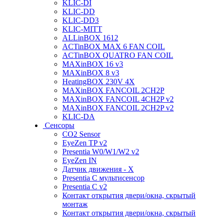
KLIC-DI
KLIC-DD
KLIC-DD3
KLIC-MITT
ALLinBOX 1612
ACTinBOX MAX 6 FAN COIL
ACTinBOX QUATRO FAN COIL
MAXinBOX 16 v3
MAXinBOX 8 v3
HeatingBOX 230V 4X
MAXinBOX FANCOIL 2CH2P
MAXinBOX FANCOIL 4CH2P v2
MAXinBOX FANCOIL 2CH2P v2
KLIC-DA
Сенсоры
CO2 Sensor
EyeZen TP v2
Presentia W0/W1/W2 v2
EyeZen IN
Датчик движения - X
Presentia C мультисенсор
Presentia C v2
Контакт открытия двери/окна, скрытый
монтаж
Контакт открытия двери/окна, скрытый