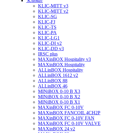
Климат
KLIC-MITT v3
KLIC-MITT v2
KLIC-SG
KLIC-FJ
KLIC-TS
KLIC-PA
KLIC-LG1
KLIC-DI v2
KLIC-DD v3
IRSC plus
MAXinBOX Hospitality v3
MAXinBOX Hospitality
ALLinBOX Hospitality
ALLinBOX 1612 v2
ALLinBOX 88
ALLinBOX 46
MINiBOX 0-10 В X3
MINiBOX 0-10 В X2
MINiBOX 0-10 В X1
MAXinBOX FC 0-10V
MAXinBOX FANCOIL 4CH2P
MAXinBOX FC 0-10V FAN
MAXinBOX FC 0-10V VALVE
MAXinBOX 24 v2