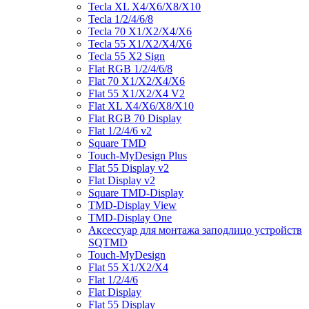
Tecla XL X4/X6/X8/X10
Tecla 1/2/4/6/8
Tecla 70 X1/X2/X4/X6
Tecla 55 X1/X2/X4/X6
Tecla 55 X2 Sign
Flat RGB 1/2/4/6/8
Flat 70 X1/X2/X4/X6
Flat 55 X1/X2/X4 V2
Flat XL X4/X6/X8/X10
Flat RGB 70 Display
Flat 1/2/4/6 v2
Square TMD
Touch-MyDesign Plus
Flat 55 Display v2
Flat Display v2
Square TMD-Display
TMD-Display View
TMD-Display One
Аксессуар для монтажа заподлицо устройств
SQTMD
Touch-MyDesign
Flat 55 X1/X2/X4
Flat 1/2/4/6
Flat Display
Flat 55 Display