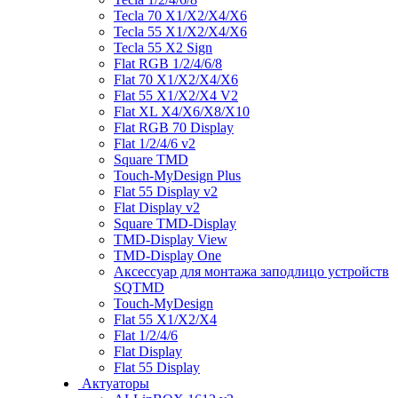
Tecla 70 X1/X2/X4/X6
Tecla 55 X1/X2/X4/X6
Tecla 55 X2 Sign
Flat RGB 1/2/4/6/8
Flat 70 X1/X2/X4/X6
Flat 55 X1/X2/X4 V2
Flat XL X4/X6/X8/X10
Flat RGB 70 Display
Flat 1/2/4/6 v2
Square TMD
Touch-MyDesign Plus
Flat 55 Display v2
Flat Display v2
Square TMD-Display
TMD-Display View
TMD-Display One
Аксессуар для монтажа заподлицо устройств
SQTMD
Touch-MyDesign
Flat 55 X1/X2/X4
Flat 1/2/4/6
Flat Display
Flat 55 Display
Актуаторы