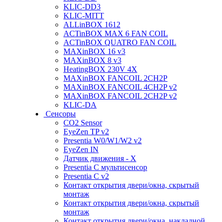
KLIC-DD3
KLIC-MITT
ALLinBOX 1612
ACTinBOX MAX 6 FAN COIL
ACTinBOX QUATRO FAN COIL
MAXinBOX 16 v3
MAXinBOX 8 v3
HeatingBOX 230V 4X
MAXinBOX FANCOIL 2CH2P
MAXinBOX FANCOIL 4CH2P v2
MAXinBOX FANCOIL 2CH2P v2
KLIC-DA
Сенсоры
CO2 Sensor
EyeZen TP v2
Presentia W0/W1/W2 v2
EyeZen IN
Датчик движения - X
Presentia C мультисенсор
Presentia C v2
Контакт открытия двери/окна, скрытый
монтаж
Контакт открытия двери/окна, скрытый
монтаж
Контакт открытия двери/окна, накладной