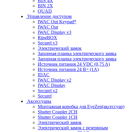
BIN 4X
BIN 2X
QUAD
Управление доступом
IWAC Out Keypad*
IWAC Out
IWAC Display v3
RingBOX
Securel v3
Электрический замок
Запорная планка электрического замка
Запорная планка электрического замка
Источник питания 24 VDC (0,75 A)
Источник питания 24 В= (1A)
IDAC
IWAC Display v2
IWAC Display
Securel v2
Securel
Аксессуары
Монтажная коробка для EyeZen(аксессуар)
Shutter Coupler 2CH
Shutter Coupler 1CH
Электрический замок
Электрический замок с резервным