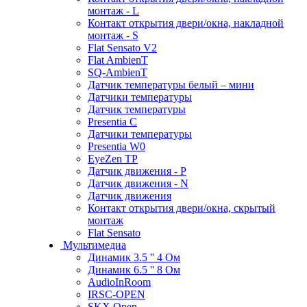
монтаж - L
Контакт открытия двери/окна, накладной
монтаж - S
Flat Sensato V2
Flat AmbienT
SQ-AmbienT
Датчик температуры белый – мини
Датчики температуры
Датчик температуры
Presentia C
Датчики температуры
Presentia W0
EyeZen TP
Датчик движения - P
Датчик движения - N
Датчик движения
Контакт открытия двери/окна, скрытый
монтаж
Flat Sensato
Мультимедиа
Динамик 3.5 '' 4 Ом
Динамик 6.5 '' 8 Ом
AudioInRoom
IRSC-OPEN
SKX Open