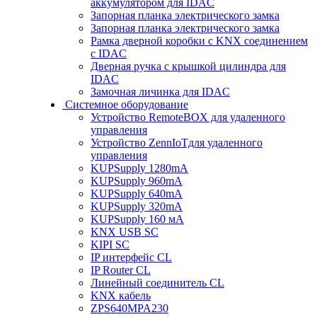
аккумулятором для IDAC
Запорная планка электрического замка
Запорная планка электрического замка
Рамка дверной коробки с KNX соединением
с IDAC
Дверная ручка с крышкой цилиндра для
IDAC
Замочная личинка для IDAC
Системное оборудование
Устройство RemoteBOX для удаленного
управления
Устройство ZennIoTдля удаленного
управления
KUPSupply 1280mA
KUPSupply 960mA
KUPSupply 640mA
KUPSupply 320mA
KUPSupply 160 мА
KNX USB SC
KIPI SC
IP интерфейс CL
IP Router CL
Линейный соединитель CL
KNX кабель
ZPS640MPA230