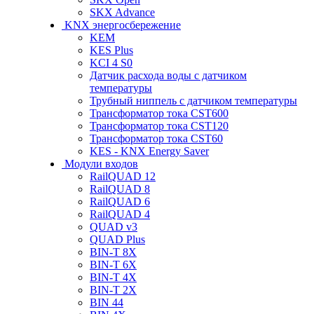
SKX Advance
KNX энергосбережение
KEM
KES Plus
KCI 4 S0
Датчик расхода воды с датчиком
температуры
Трубный ниппель с датчиком температуры
Трансформатор тока CST600
Трансформатор тока CST120
Трансформатор тока CST60
KES - KNX Energy Saver
Модули входов
RailQUAD 12
RailQUAD 8
RailQUAD 6
RailQUAD 4
QUAD v3
QUAD Plus
BIN-T 8X
BIN-T 6X
BIN-T 4X
BIN-T 2X
BIN 44