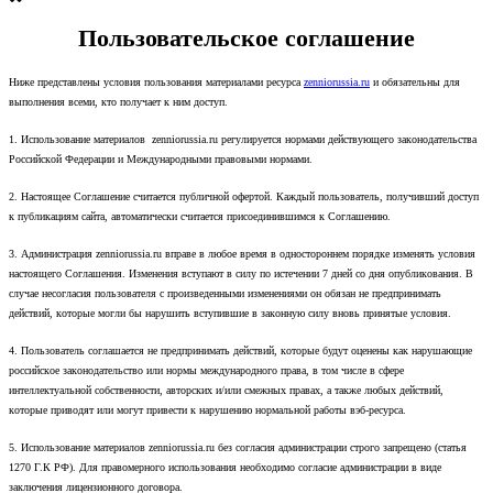
Пользовательское соглашение
Ниже представлены условия пользования материалами ресурса
zenniorussia.ru
и обязательны для
выполнения всеми, кто получает к ним доступ.
1. Использование материалов zenniorussia.ru регулируется нормами действующего законодательства
Российской Федерации и Международными правовыми нормами.
2. Настоящее Соглашение считается публичной офертой. Каждый пользователь, получивший доступ
к публикациям сайта, автоматически считается присоединившимся к Соглашению.
3. Администрация zenniorussia.ru вправе в любое время в одностороннем порядке изменять условия
настоящего Соглашения. Изменения вступают в силу по истечении 7 дней со дня опубликования. В
случае несогласия пользователя с произведенными изменениями он обязан не предпринимать
действий, которые могли бы нарушить вступившие в законную силу вновь принятые условия.
4. Пользователь соглашается не предпринимать действий, которые будут оценены как нарушающие
российское законодательство или нормы международного права, в том числе в сфере
интеллектуальной собственности, авторских и/или смежных правах, а также любых действий,
которые приводят или могут привести к нарушению нормальной работы вэб-ресурса.
5. Использование материалов zenniorussia.ru без согласия администрации строго запрещено (статья
1270 Г.К РФ). Для правомерного использования необходимо согласие администрации в виде
заключения лицензионного договора.