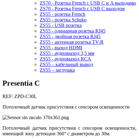
ZS70 - Розетка French с USB C и A выходами
ZS70 - Розетка French с USB C выходом
ZS55 - розетка French
ZS55 - розетка Schuko
ZS55 - USB розетка
ZS55 - одинарная розетка RJ45
ZS55 - двойная розетка RJ45
ZS55 - антенная розетка TV-R
ZS55 - выход HDMI
ZS55 - аудиовыход 3,5 мм
ZS55 - аудиовыход RCA
ZS55 – кабельный вывод
ZS55 – заглушка
Presentia C
REF: ZPD-C30L
Потолочный датчик присутствия с сенсором освещенности
Потолочный датчик присутствия с сенсором освещенности,
имеющий зону детекции 360° с диаметром до 30м.