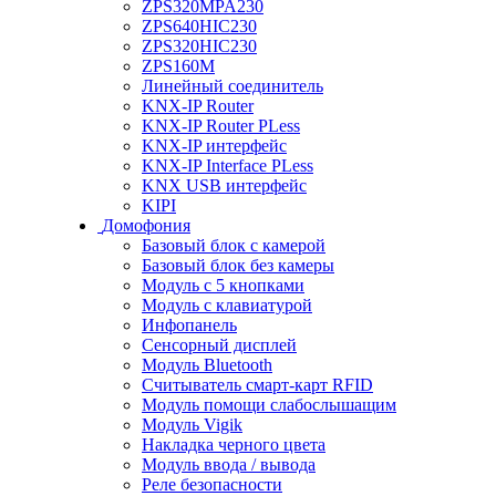
ZPS320MPA230
ZPS640HIC230
ZPS320HIC230
ZPS160M
Линейный соединитель
KNX-IP Router
KNX-IP Router PLess
KNX-IP интерфейс
KNX-IP Interface PLess
KNX USB интерфейс
KIPI
Домофония
Базовый блок с камерой
Базовый блок без камеры
Модуль с 5 кнопками
Модуль с клавиатурой
Инфопанель
Сенсорный дисплей
Модуль Bluetooth
Считыватель смарт-карт RFID
Модуль помощи слабослышащим
Модуль Vigik
Накладка черного цвета
Модуль ввода / вывода
Реле безопасности