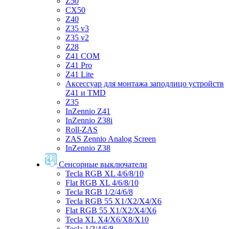
Z50
CX50
Z40
Z35 v3
Z35 v2
Z28
Z41 COM
Z41 Pro
Z41 Lite
Аксессуар для монтажа заподлицо устройств
Z41 и TMD
Z35
InZennio Z41
InZennio Z38i
Roll-ZAS
ZAS Zennio Analog Screen
InZennio Z38
Сенсорные выключатели
Tecla RGB XL 4/6/8/10
Flat RGB XL 4/6/8/10
Tecla RGB 1/2/4/6/8
Tecla RGB 55 X1/X2/X4/X6
Flat RGB 55 X1/X2/X4/X6
Tecla XL X4/X6/X8/X10
Tecla 1/2/4/6/8