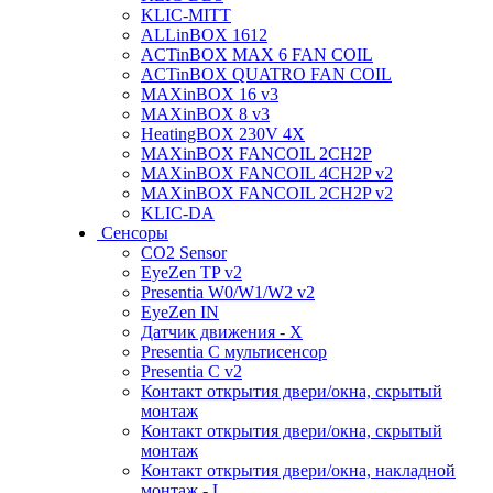
KLIC-MITT
ALLinBOX 1612
ACTinBOX MAX 6 FAN COIL
ACTinBOX QUATRO FAN COIL
MAXinBOX 16 v3
MAXinBOX 8 v3
HeatingBOX 230V 4X
MAXinBOX FANCOIL 2CH2P
MAXinBOX FANCOIL 4CH2P v2
MAXinBOX FANCOIL 2CH2P v2
KLIC-DA
Сенсоры
CO2 Sensor
EyeZen TP v2
Presentia W0/W1/W2 v2
EyeZen IN
Датчик движения - X
Presentia C мультисенсор
Presentia C v2
Контакт открытия двери/окна, скрытый
монтаж
Контакт открытия двери/окна, скрытый
монтаж
Контакт открытия двери/окна, накладной
монтаж - L