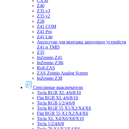
CX50
Z40
Z35 v3
Z35 v2
Z28
Z41 COM
Z41 Pro
Z41 Lite
Аксессуар для монтажа заподлицо устройств
Z41 и TMD
Z35
InZennio Z41
InZennio Z38i
Roll-ZAS
ZAS Zennio Analog Screen
InZennio Z38
Сенсорные выключатели
Tecla RGB XL 4/6/8/10
Flat RGB XL 4/6/8/10
Tecla RGB 1/2/4/6/8
Tecla RGB 55 X1/X2/X4/X6
Flat RGB 55 X1/X2/X4/X6
Tecla XL X4/X6/X8/X10
Tecla 1/2/4/6/8
Tecla 70 X1/X2/X4/X6