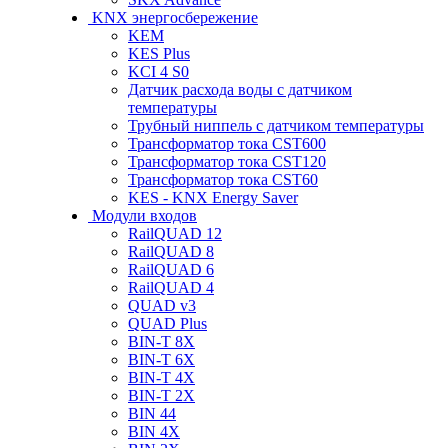
KNX энергосбережение
KEM
KES Plus
KCI 4 S0
Датчик расхода воды с датчиком
температуры
Трубный ниппель с датчиком температуры
Трансформатор тока CST600
Трансформатор тока CST120
Трансформатор тока CST60
KES - KNX Energy Saver
Модули входов
RailQUAD 12
RailQUAD 8
RailQUAD 6
RailQUAD 4
QUAD v3
QUAD Plus
BIN-T 8X
BIN-T 6X
BIN-T 4X
BIN-T 2X
BIN 44
BIN 4X