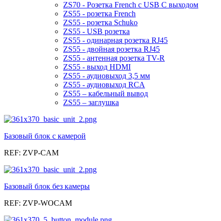
ZS70 - Розетка French с USB C выходом
ZS55 - розетка French
ZS55 - розетка Schuko
ZS55 - USB розетка
ZS55 - одинарная розетка RJ45
ZS55 - двойная розетка RJ45
ZS55 - антенная розетка TV-R
ZS55 - выход HDMI
ZS55 - аудиовыход 3,5 мм
ZS55 - аудиовыход RCA
ZS55 – кабельный вывод
ZS55 – заглушка
Базовый блок с камерой
REF: ZVP-CAM
Базовый блок без камеры
REF: ZVP-WOCAM