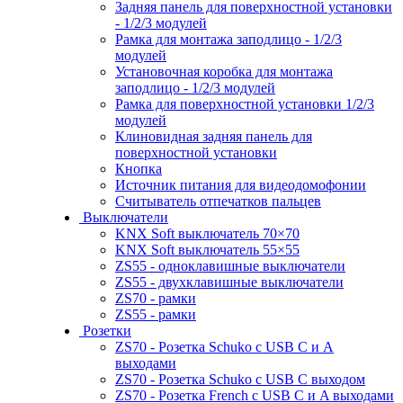
Задняя панель для поверхностной установки
- 1/2/3 модулей
Рамка для монтажа заподлицо - 1/2/3
модулей
Установочная коробка для монтажа
заподлицо - 1/2/3 модулей
Рамка для поверхностной установки 1/2/3
модулей
Клиновидная задняя панель для
поверхностной установки
Кнопка
Источник питания для видеодомофонии
Считыватель отпечатков пальцев
Выключатели
KNX Soft выключатель 70×70
KNX Soft выключатель 55×55
ZS55 - одноклавишные выключатели
ZS55 - двухклавишные выключатели
ZS70 - рамки
ZS55 - рамки
Розетки
ZS70 - Розетка Schuko с USB C и A
выходами
ZS70 - Розетка Schuko с USB C выходом
ZS70 - Розетка French с USB C и A выходами