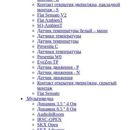
Контакт открытия двери/окна, накладной
монтаж - S
Flat Sensato V2
Flat AmbienT
SQ-AmbienT
Датчик температуры белый – мини
Датчики температуры
Датчик температуры
Presentia C
Датчики температуры
Presentia W0
EyeZen TP
Датчик движения - P
Датчик движения - N
Датчик движения
Контакт открытия двери/окна, скрытый
монтаж
Flat Sensato
Мультимедиа
Динамик 3.5 '' 4 Ом
Динамик 6.5 '' 8 Ом
AudioInRoom
IRSC-OPEN
SKX Open
SKX Advance