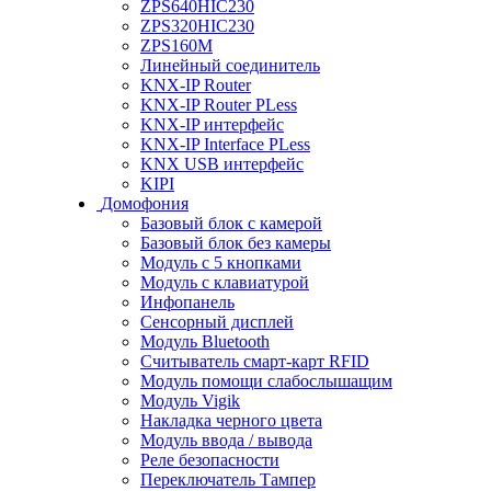
ZPS640HIC230
ZPS320HIC230
ZPS160M
Линейный соединитель
KNX-IP Router
KNX-IP Router PLess
KNX-IP интерфейс
KNX-IP Interface PLess
KNX USB интерфейс
KIPI
Домофония
Базовый блок с камерой
Базовый блок без камеры
Модуль с 5 кнопками
Модуль с клавиатурой
Инфопанель
Сенсорный дисплей
Модуль Bluetooth
Считыватель смарт-карт RFID
Модуль помощи слабослышащим
Модуль Vigik
Накладка черного цвета
Модуль ввода / вывода
Реле безопасности
Переключатель Тампер