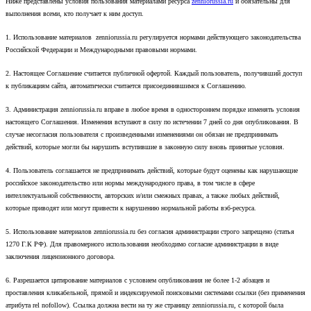
Ниже представлены условия пользования материалами ресурса
zenniorussia.ru
и обязательны для
выполнения всеми, кто получает к ним доступ.
1. Использование материалов zenniorussia.ru регулируется нормами действующего законодательства
Российской Федерации и Международными правовыми нормами.
2. Настоящее Соглашение считается публичной офертой. Каждый пользователь, получивший доступ
к публикациям сайта, автоматически считается присоединившимся к Соглашению.
3. Администрация zenniorussia.ru вправе в любое время в одностороннем порядке изменять условия
настоящего Соглашения. Изменения вступают в силу по истечении 7 дней со дня опубликования. В
случае несогласия пользователя с произведенными изменениями он обязан не предпринимать
действий, которые могли бы нарушить вступившие в законную силу вновь принятые условия.
4. Пользователь соглашается не предпринимать действий, которые будут оценены как нарушающие
российское законодательство или нормы международного права, в том числе в сфере
интеллектуальной собственности, авторских и/или смежных правах, а также любых действий,
которые приводят или могут привести к нарушению нормальной работы вэб-ресурса.
5. Использование материалов zenniorussia.ru без согласия администрации строго запрещено (статья
1270 Г.К РФ). Для правомерного использования необходимо согласие администрации в виде
заключения лицензионного договора.
6. Разрешается цитирование материалов с условием опубликования не более 1-2 абзацев и
проставления кликабельной, прямой и индексируемой поисковыми системами ссылки (без применения
атрибута rel nofollow). Ссылка должна вести на ту же страницу zenniorussia.ru, с которой была