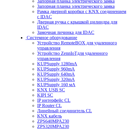
Запорная планка электрического замка
Запорная планка электрического замка
Рамка дверной коробки с KNX соединением
с IDAC
Дверная ручка с крышкой цилиндра для
IDAC
Замочная личинка для IDAC
Системное оборудование
Устройство RemoteBOX для удаленного
управления
Устройство ZennIoTдля удаленного
управления
KUPSupply 1280mA
KUPSupply 960mA
KUPSupply 640mA
KUPSupply 320mA
KUPSupply 160 мА
KNX USB SC
KIPI SC
IP интерфейс CL
IP Router CL
Линейный соединитель CL
KNX кабель
ZPS640MPA230
ZPS320MPA230