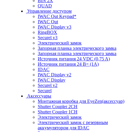
BIN 2X
QUAD
Управление доступом
IWAC Out Keypad*
IWAC Out
IWAC Display v3
RingBOX
Securel v3
Электрический замок
Запорная планка электрического замка
Запорная планка электрического замка
Источник питания 24 VDC (0,75 A)
Источник питания 24 В= (1A)
IDAC
IWAC Display v2
IWAC Display
Securel v2
Securel
Аксессуары
Монтажная коробка для EyeZen(аксессуар)
Shutter Coupler 2CH
Shutter Coupler 1CH
Электрический замок
Электрический замок с резервным
аккумулятором для IDAC