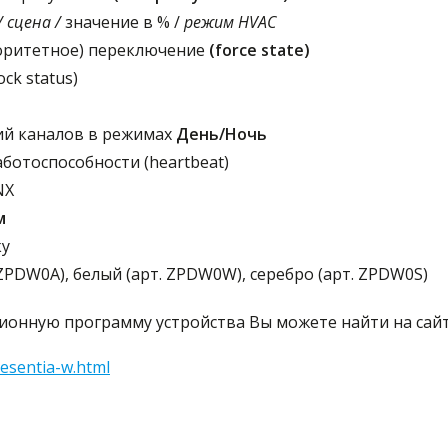
 сцена /
значение в % /
режим HVAC
оритетное) переключение
(force state)
ck status)
ий каналов в режимах
День/Ночь
отоспособности (heartbeat)
NX
м
ку
ZPDW0A), белый (арт. ZPDW0W), серебро (арт. ZPDW0S)
нную программу устройства Вы можете найти на сайте
resentia-w.html