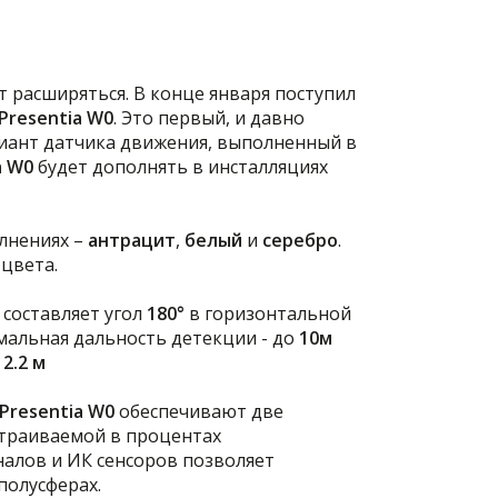
 расширяться. В конце января поступил
Presentia W0
. Это первый, и давно
риант датчика движения, выполненный в
a W0
будет дополнять в инсталляциях
лнениях –
антрацит
,
белый
и
серебро
.
цвета.
составляет угол
180
°
в горизонтальной
мальная дальность детекции - до
10м
 2.2 м
Presentia W0
обеспечивают две
страиваемой в процентах
алов и ИК сенсоров позволяет
полусферах.