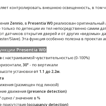
ляет контролировать внешнюю освещенность, в том ч
жения
Zennio
, в
Presentia W0
реализован оригинальный 
 только по детекции их тел непосредственно самим д
от датчиков открытия дверей и от других «ведомых» 
er/Slave). Эта функция особенно полезна в проектах 
функции
Presentia W0:
а
с настраиваемой чувствительностью (0-100%)
горизонтали,
30°
- по вертикали
высоте установки
от 1.1 до 2.2м.
та
ижения (размещен под линзой)
ение движения
(presence detection)
 сцена /
значение в %
е присутствия
(occupancy detection)