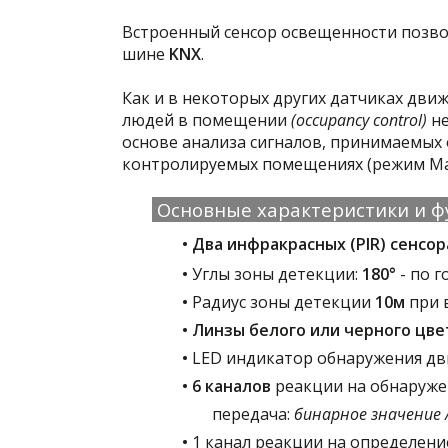
Встроенный сенсор освещенности позво
шине
KNX
.
Как и в некоторых других датчиках дви
людей в помещении
(occupancy control)
не
основе анализа сигналов, принимаемых 
контролируемых помещениях (режим Mast
Основные характеристики и 
• Два инфракрасных (PIR) сенсор
•
Углы зоны детекции:
180°
- по 
•
Радиус зоны детекции
10м
при 
• Линзы белого или черного цве
•
LED индикатор обнаружения дв
• 6 каналов
реакции на обнаруж
передача:
бинарное значение /
•
1 канал реакции на определени