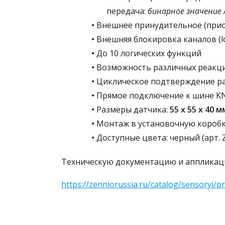
передача:
бинарное значение /
•
Внешнее принудительное (при
•
Внешняя блокировка каналов (lo
•
До 10 логических функций
•
Возможность различных реакц
•
Циклическое подтверждение раб
•
Прямое подключение к шине K
•
Размеры датчика:
55 x 55 x 40 м
•
Монтаж в установочную короб
•
Доступные цвета: черный (арт. 
Техническую документацию и аппликацио
https://zenniorussia.ru/catalog/sensoryi/p