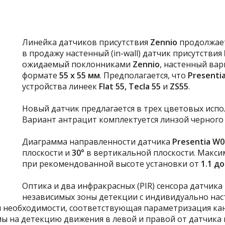
Линейка датчиков присутствия
Zennio
продолжает
в продажу настенный (in-wall) датчик присутствия
ожидаемый поклонниками
Zennio
, настенный ва
формате
55 х 55 мм
. Предполагается, что
Presenti
устройства линеек
Flat 55, Tecla 55
и
ZS55
.
Новый датчик предлагается в трех цветовых испо
Вариант антрацит комплектуется линзой черного 
Диаграмма направленности датчика
Presentia W0
плоскости и
30
°
в вертикальной плоскости. Макси
при рекомендованной высоте установки от
1.1 до
Оптика и два инфракрасных (PIR) сенсора датчика
независимых зоны детекции с индивидуально на
и необходимости, соответствующая параметризация кан
ы на детекцию движения в левой и правой от датчика 