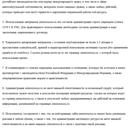
российское законодательство или нормы международного права, в том числе в сфере
интеллектуальной собственности, авторских и/или смежных правах, а также любых действий,
которые приводят или могут привести к нарушению нормальной работы вэб-ресурса.
5. Использование материалов zenniorussia.ru без согласия администрации строго запрещено (статья
1270 Г.К РФ). Для правомерного использования необходимо согласие администрации в виде
заключения лицензионного договора.
6. Разрешается цитирование материалов с условием опубликования не более 1-2 абзацев и
проставления кликабельной, прямой и индексируемой поисковыми системами ссылки (без применения
атрибута rel nofollow). Ссылка должна вести на ту же страницу zenniorussia.ru, с которой была
использована цитата.
7. В комментариях к статьям запрещены высказывания и сообщения, которые бы вступали в явное
противоречие с законодательством Российской Федерации и Международными Нормами, а также
общепринятыми правилами морали и нравственности.
8. Администрация zenniorussia.ru не несет никакой ответственности за возможный ущерб, который
пользователь может получить в результате посещения интернет-ресурсов, ссылки на которые ведут
со страниц zenniorussia.ru, а также в результате любых предпринимаемых им действий на основании
информации, размещенной на страницах zenniorussia.ru.
9. Пользователь соглашается с тем, что на вебстраницах сайта zenniorussia.ru может быть размещена
реклама в любом объеме, а также с тем, что администрация настоящего ресурса не несет никакой
ответственности и не имеет никаких обязательств в связи с наличием такой рекламы.