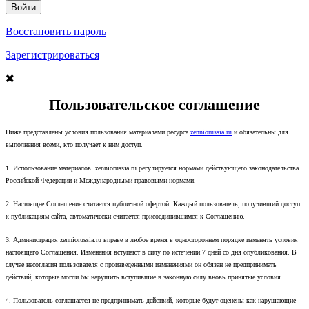
Восстановить пароль
Зарегистрироваться
Пользовательское соглашение
Ниже представлены условия пользования материалами ресурса
zenniorussia.ru
и обязательны для
выполнения всеми, кто получает к ним доступ.
1. Использование материалов zenniorussia.ru регулируется нормами действующего законодательства
Российской Федерации и Международными правовыми нормами.
2. Настоящее Соглашение считается публичной офертой. Каждый пользователь, получивший доступ
к публикациям сайта, автоматически считается присоединившимся к Соглашению.
3. Администрация zenniorussia.ru вправе в любое время в одностороннем порядке изменять условия
настоящего Соглашения. Изменения вступают в силу по истечении 7 дней со дня опубликования. В
случае несогласия пользователя с произведенными изменениями он обязан не предпринимать
действий, которые могли бы нарушить вступившие в законную силу вновь принятые условия.
4. Пользователь соглашается не предпринимать действий, которые будут оценены как нарушающие